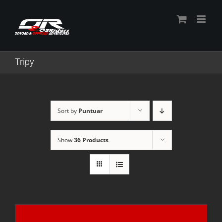
Skip
to
content
Tripy
Sort by
Puntuar
Show
36 Products