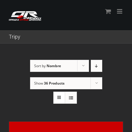
Skip
to
content
Tripy
Sort by
Nombre
Show
36 Products