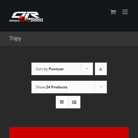
Skip
to
content
Tripy
Sort by
Puntuar
Show
24 Products