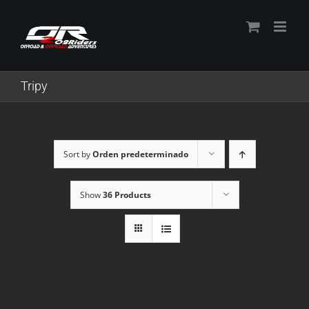
Skip
to
content
Tripy
Sort by
Orden predeterminado
Show
36 Products