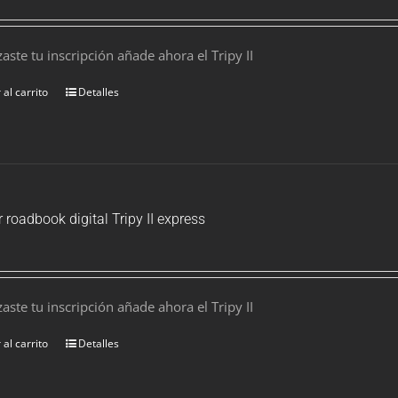
izaste tu inscripción añade ahora el Tripy II
 al carrito
Detalles
r roadbook digital Tripy II express
izaste tu inscripción añade ahora el Tripy II
 al carrito
Detalles