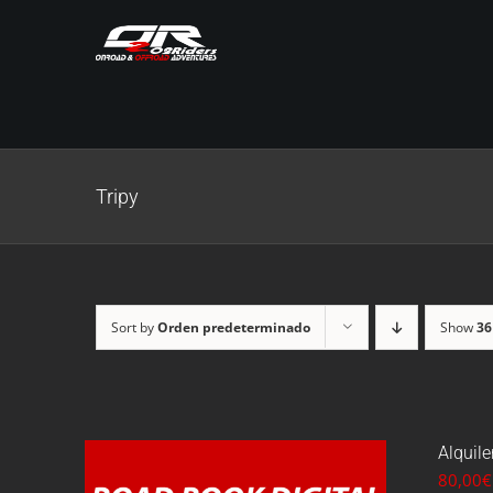
Skip
to
content
Tripy
Sort by
Orden predeterminado
Show
36
Alquile
80,00
€