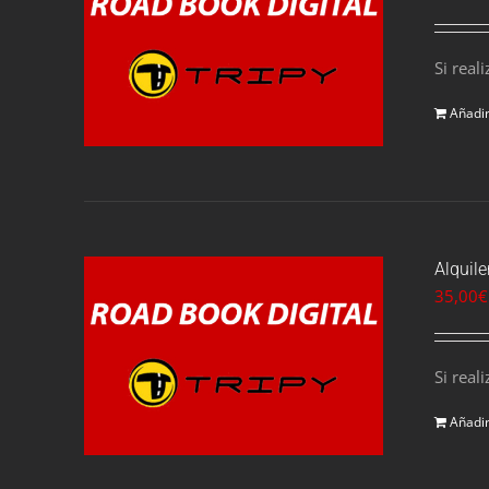
Si real
Añadir
Alquile
35,00
€
Si real
Añadir