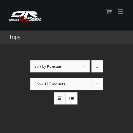
Skip
to
content
Tripy
Sort by
Puntuar
Show
12 Products