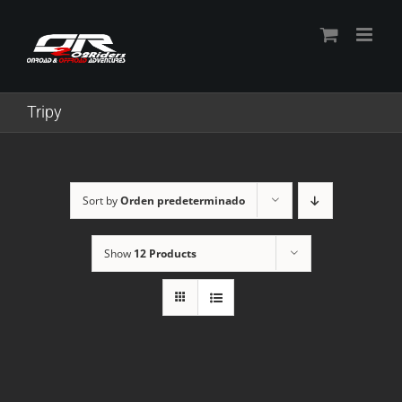
Skip
to
content
Tripy
Sort by
Orden predeterminado
Show
12 Products