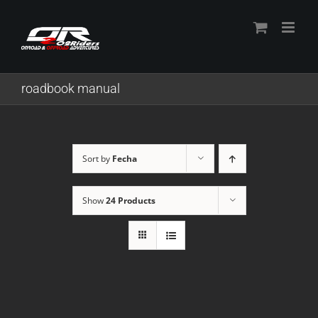
Skip
to
content
roadbook manual
Sort by
Fecha
Show
24 Products