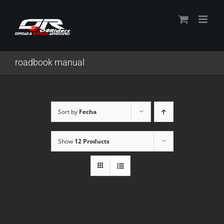
Skip
to
content
roadbook manual
Sort by
Fecha
Show
12 Products