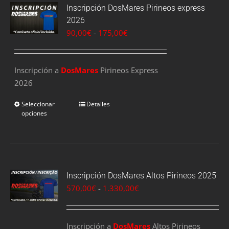
Inscripción DosMares Pirineos express
2026
Rango
90,00
€
-
175,00
€
de
precios:
Inscripción a
DosMares
Pirineos Express
desde
2026
90,00€
hasta
Seleccionar
Detalles
175,00€
opciones
Inscripción DosMares Altos Pirineos 2025
Rango
570,00
€
-
1.330,00
€
de
precios:
Inscripción a
DosMares
desde
Altos Pirineos