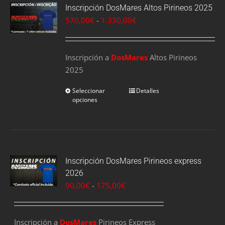
Inscripción DosMares Altos Pirineos 2025
Rango
570,00
€
-
1.330,00
€
de
precios:
Inscripción a
DosMares
desde
Altos Pirineos
2025
570,00€
hasta
Seleccionar
Detalles
1.330,00€
opciones
Inscripción DosMares Pirineos express
2026
Rango
90,00
€
-
175,00
€
de
precios:
Inscripción a
DosMares
Pirineos Express
desde