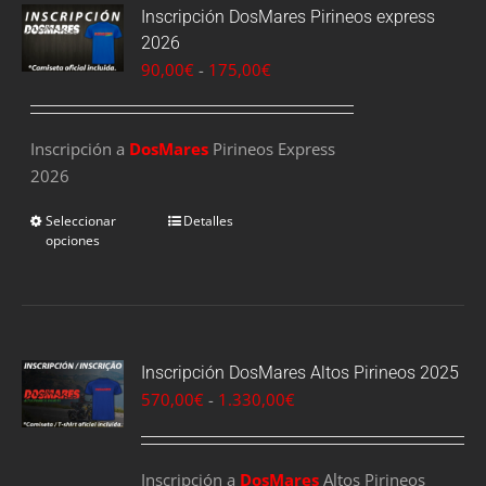
Inscripción DosMares Pirineos express
2026
Rango
90,00
€
-
175,00
€
de
precios:
Inscripción a
DosMares
Pirineos Express
desde
2026
90,00€
hasta
Seleccionar
Detalles
175,00€
opciones
Inscripción DosMares Altos Pirineos 2025
Rango
570,00
€
-
1.330,00
€
de
precios:
Inscripción a
DosMares
desde
Altos Pirineos