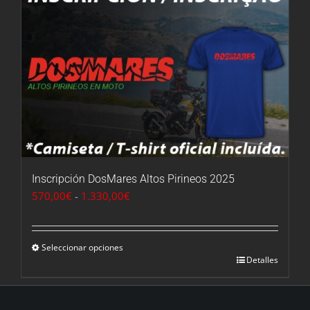
Inscripción DosMares Altos Pirineos 2025
Rango
570,00
€
-
1.330,00
€
de
precios:
desde
Seleccionar opciones
Detalles
570,00€
hasta
1.330,00€