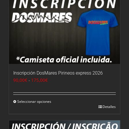
Inscripción DosMares Pirineos express 2026
Rango
90,00
€
-
175,00
€
de
precios:
desde
Seleccionar opciones
Detalles
90,00€
hasta
175,00€