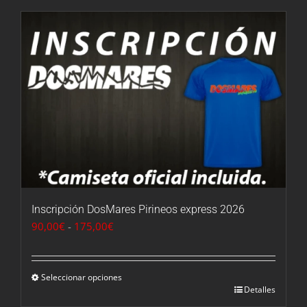
hasta
1.330,00€
Inscripción DosMares Pirineos express 2026
Rango
90,00
€
-
175,00
€
de
precios:
desde
Seleccionar opciones
Detalles
90,00€