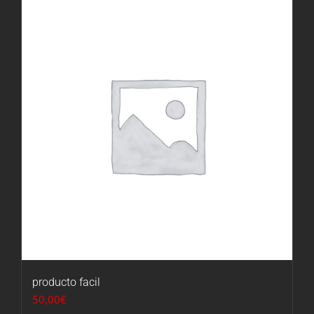
producto facil
50,00
€