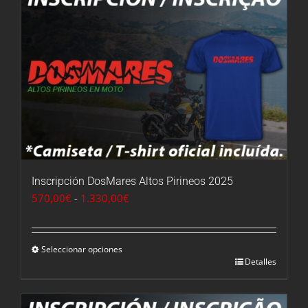
Inscripción DosMares Altos Pirineos 2025
Rango
570,00
€
-
1.330,00
€
de
precios:
desde
Seleccionar opciones
Detalles
570,00€
hasta
1.330,00€