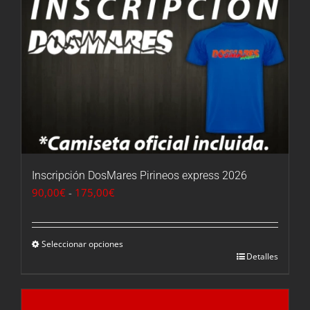
Inscripción DosMares Pirineos express 2026
Rango
90,00
€
-
175,00
€
de
precios:
desde
Seleccionar opciones
Detalles
90,00€
hasta
175,00€