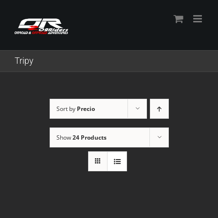
Skip
to
content
Tripy
Sort by
Precio
Show
24 Products