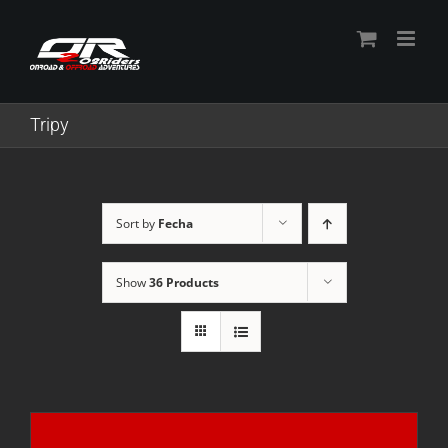
Skip
to
content
Tripy
Sort by
Fecha
Show
36 Products