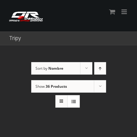
Skip
to
content
Tripy
Sort by
Nombre
Show
36 Products