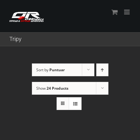
Skip
to
content
Tripy
Sort by
Puntuar
Show
24 Products