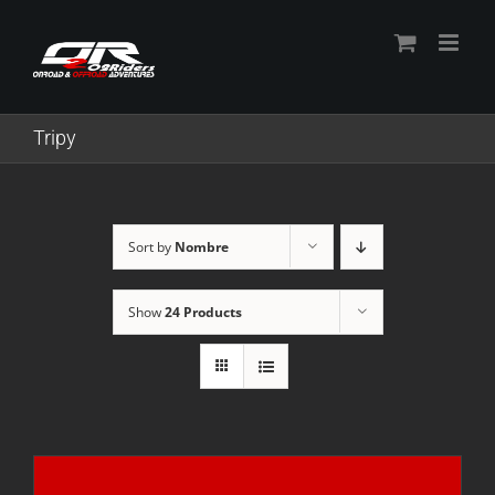
Skip
to
content
Tripy
Sort by
Nombre
Show
24 Products