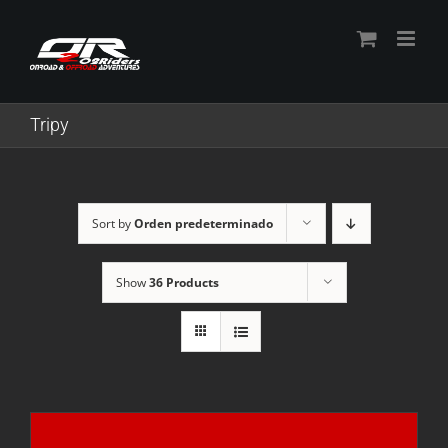
Skip
to
content
Tripy
Sort by
Orden predeterminado
Show
36 Products