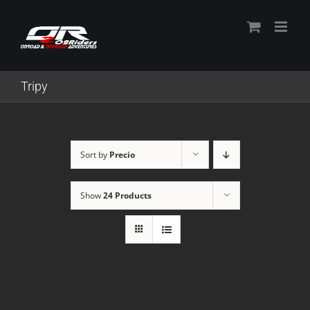
Skip
to
content
Tripy
Sort by
Precio
Show
24 Products