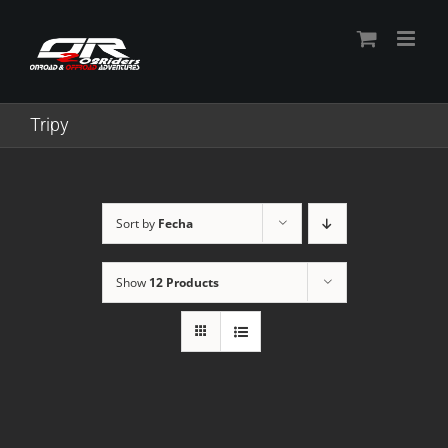
Skip
to
content
Tripy
Sort by
Fecha
Show
12 Products