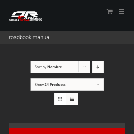
Skip
to
content
roadbook manual
Sort by
Nombre
Show
24 Products