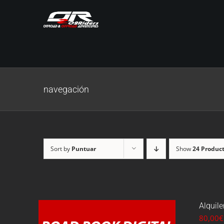
Skip
to
content
navegación
Sort by
Puntuar
Show
24 Produc
Alquile
80,00
€