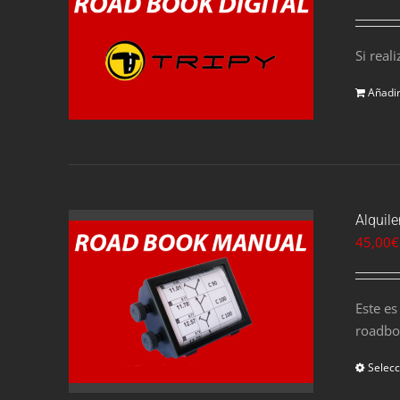
Si real
Añadir
Alquil
45,00
€
Este e
roadbo
Selecc