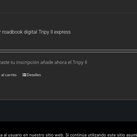
r roadbook digital Tripy II express
izaste tu inscripción añade ahora el Tripy II
 al carrito
Detalles
al/Legal info
| Powered by
Inquba.es
 al usuario en nuestro sitio web. Si continúa utilizando este sitio as