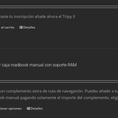
izaste tu inscripción añade ahora el Tripy II
 al carrito
Detalles
er caja roadbook manual con soporte RAM
s un complemento extra de ruta de navegación. Puedes añadir a tu
ok manual pagando solamente el importe del complemento, eligie
ionar opciones
Detalles