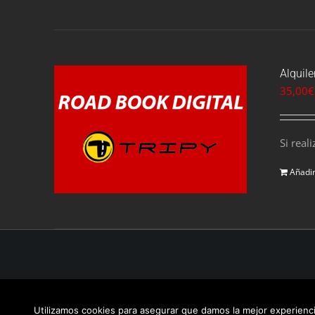
Alquile
35,00
€
Si real
Añadir
© Copyright 2017 -
2026 | Un evento de
O2Riders
|
Aviso leg
Utilizamos cookies para asegurar que damos la mejor experiencia