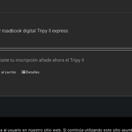
r roadbook digital Tripy II express
izaste tu inscripción añade ahora el Tripy II
 al carrito
Detalles
al/Legal info
| Powered by
Inquba.es
 al usuario en nuestro sitio web. Si continúa utilizando este sitio as