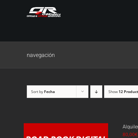
Skip
to
content
navegación
Sort by
Fecha
Show
12 Produc
Alquile
80,00
€