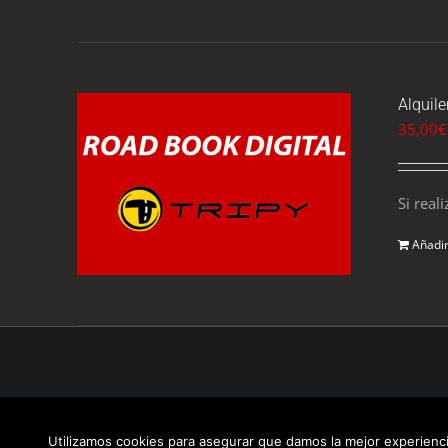
Alquile
35,00
€
Si real
Añadir
© Copyright 2017 -
2026 | Un evento de
O2Riders
|
Aviso leg
Utilizamos cookies para asegurar que damos la mejor experiencia