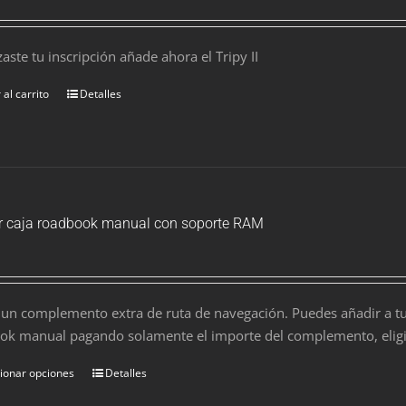
izaste tu inscripción añade ahora el Tripy II
 al carrito
Detalles
er caja roadbook manual con soporte RAM
s un complemento extra de ruta de navegación. Puedes añadir a tu
ok manual pagando solamente el importe del complemento, eligie
ionar opciones
Detalles