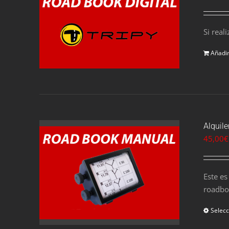
Si real
Añadir
Alquil
45,00
€
Este e
roadbo
Selecc