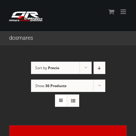
Skip
to
content
dosmares
Sort by
Precio
Show
36 Products