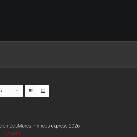
ts
pción DosMares Pirineos express 2026
Rango
-
175,00
€