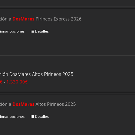
de
precios:
ción a
DosMares
desde
Pirineos Express 2026
90,00€
ionar opciones
Detalles
hasta
175,00€
pción DosMares Altos Pirineos 2025
Rango
€
-
1.330,00
€
de
precios:
ción a
DosMares
desde
Altos Pirineos 2025
570,00€
ionar opciones
Detalles
hasta
1.330,00€