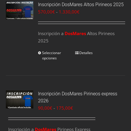
Inscripción DosMares Altos Pirineos 2025
Rango
570,00
€
-
1.330,00
€
de
precios:
Inscripción a
DosMares
desde
Altos Pirineos
2025
570,00€
hasta
Seleccionar
Detalles
1.330,00€
opciones
Inscripción DosMares Pirineos express
2026
Rango
90,00
€
-
175,00
€
de
precios:
Inscripción a
DosMares
Pirineos Express
desde