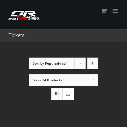
Skip
to
content
Tickets
Sort by
Popularidad
Show
24 Products