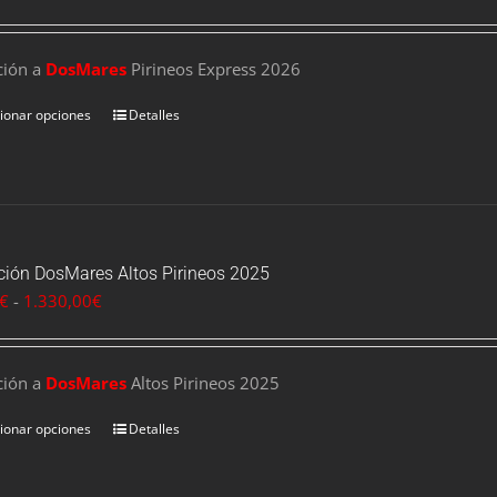
de
precios:
ción a
DosMares
desde
Pirineos Express 2026
90,00€
ionar opciones
Detalles
hasta
175,00€
pción DosMares Altos Pirineos 2025
Rango
€
-
1.330,00
€
de
precios:
ción a
DosMares
desde
Altos Pirineos 2025
570,00€
ionar opciones
Detalles
hasta
1.330,00€