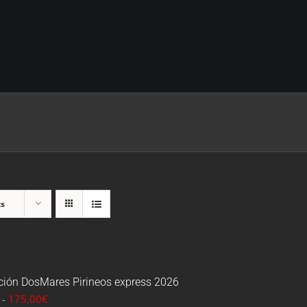
ts
pción DosMares Pirineos express 2026
Rango
-
175,00
€