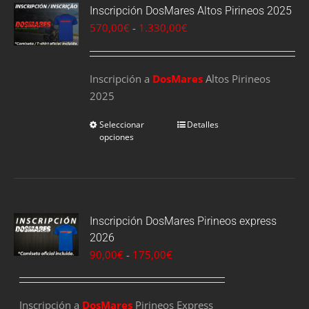
Inscripción DosMares Altos Pirineos 2025
Rango
570,00
€
-
1.330,00
€
de
precios:
Inscripción a
DosMares
desde
Altos Pirineos
2025
570,00€
hasta
Seleccionar
Detalles
1.330,00€
opciones
Inscripción DosMares Pirineos express
2026
Rango
90,00
€
-
175,00
€
de
precios:
Inscripción a
DosMares
Pirineos Express
desde