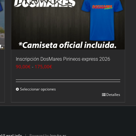
Inscripción DosMares Pirineos express 2026
Rango
90,00
€
-
175,00
€
de
precios:
desde
Seleccionar opciones
Detalles
90,00€
hasta
175,00€
al/Legal info
| Powered by
Inquba.es