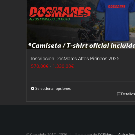
Inscripción DosMares Altos Pirineos 2025
Rango
570,00
€
-
1.330,00
€
de
precios:
desde
Seleccionar opciones
Detalles
570,00€
hasta
1.330,00€
© Copyright 2017 -
2026 | Un evento de
O2Riders
|
Aviso leg