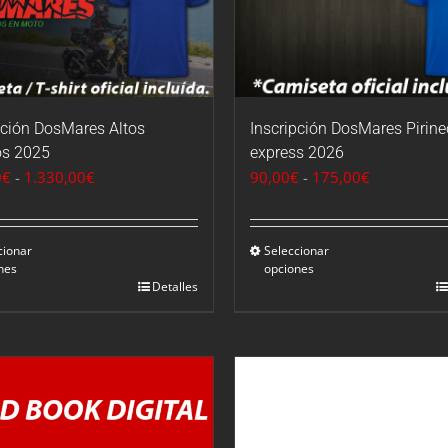
pción DosMares Altos
Inscripción DosMares Pirin
os 2025
express 2026
Rango
Rango
0
€
-
1.330,00
€
90,00
€
-
175,00
€
de
de
precios:
precios:
desde
desde
cionar
Seleccionar
nes
opciones
570,00€
90,00€
Detalles
hasta
hasta
1.330,00€
175,00€