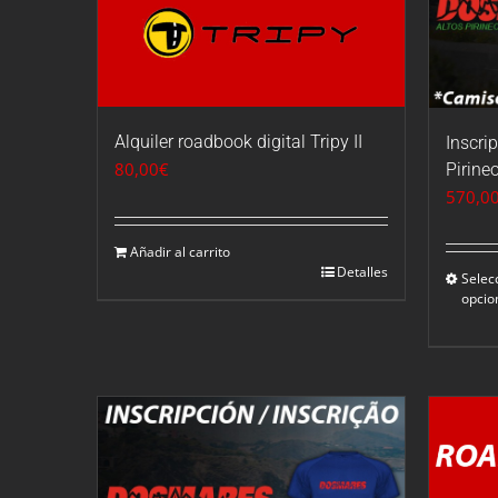
Alquiler roadbook digital Tripy II
Inscri
80,00
€
Pirine
570,0
Añadir al carrito
Detalles
Selec
opcio