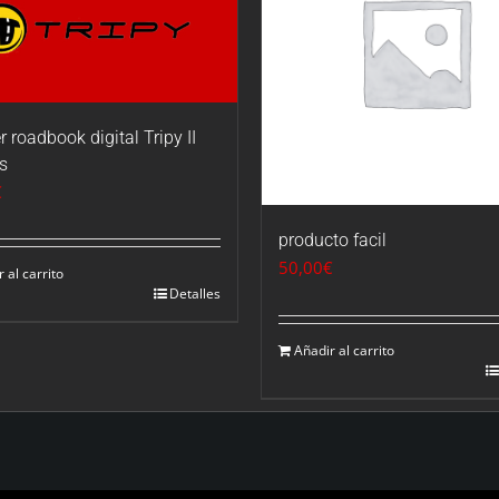
r roadbook digital Tripy II
s
€
producto facil
50,00
€
 al carrito
Detalles
Añadir al carrito