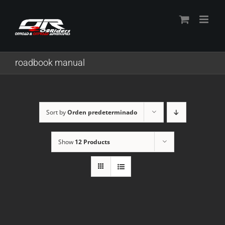
Skip
to
content
roadbook manual
Sort by
Orden predeterminado
Show
12 Products