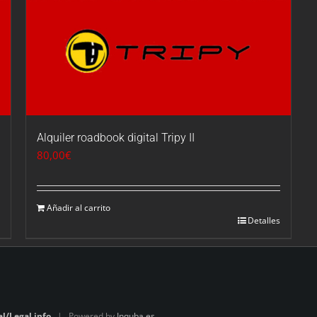
Alquiler roadbook digital Tripy II
80,00
€
Añadir al carrito
Detalles
al/Legal info
| Powered by
Inquba.es