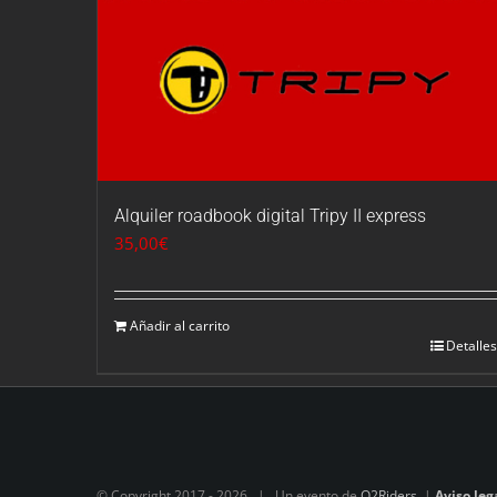
Alquiler roadbook digital Tripy II express
35,00
€
Añadir al carrito
Detalles
© Copyright 2017 -
2026 | Un evento de
O2Riders
|
Aviso leg