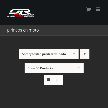
Skip
to
content
pirineos en moto
Sort by
Orden predeterminado
Show
36 Products