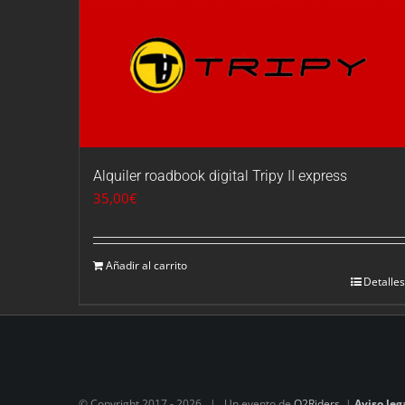
Alquiler roadbook digital Tripy II express
35,00
€
Añadir al carrito
Detalles
© Copyright 2017 -
2026 | Un evento de
O2Riders
|
Aviso leg