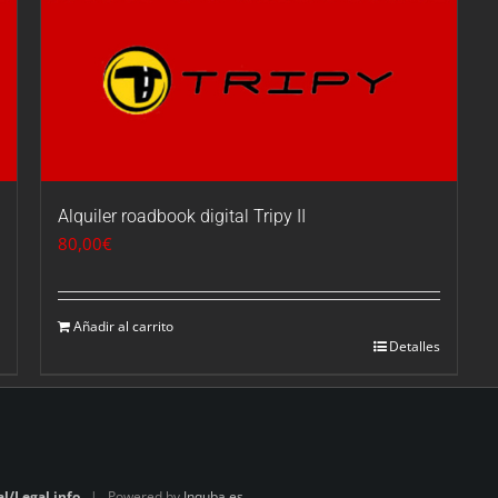
Alquiler roadbook digital Tripy II
80,00
€
Añadir al carrito
Detalles
al/Legal info
| Powered by
Inquba.es