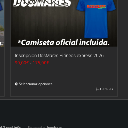
Inscripción DosMares Pirineos express 2026
Rango
90,00
€
-
175,00
€
de
precios:
desde
Seleccionar opciones
Detalles
90,00€
hasta
175,00€
al/Legal info
| Powered by
Inquba.es