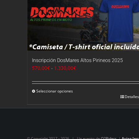
Inscripción DosMares Altos Pirineos 2025
Rango
570,00
€
-
1.330,00
€
de
precios:
desde
Seleccionar opciones
Detalles
570,00€
hasta
1.330,00€
© Copyright 2017 -
2026 | Un evento de
O2Riders
|
Aviso leg