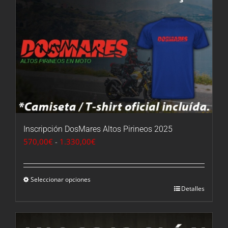
Inscripción DosMares Altos Pirineos 2025
Rango
570,00
€
-
1.330,00
€
de
precios:
desde
Seleccionar opciones
Detalles
570,00€
hasta
1.330,00€