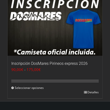
Inscripción DosMares Pirineos express 2026
Rango
90,00
€
-
175,00
€
de
precios:
desde
Seleccionar opciones
Detalles
90,00€
hasta
175,00€