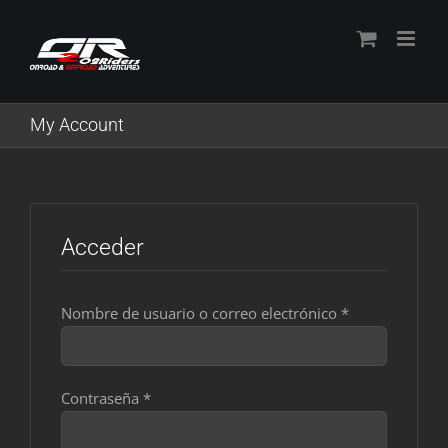
Skip
to
content
My Account
Acceder
Obligatorio
Nombre de usuario o correo electrónico
*
Obligatorio
Contraseña
*