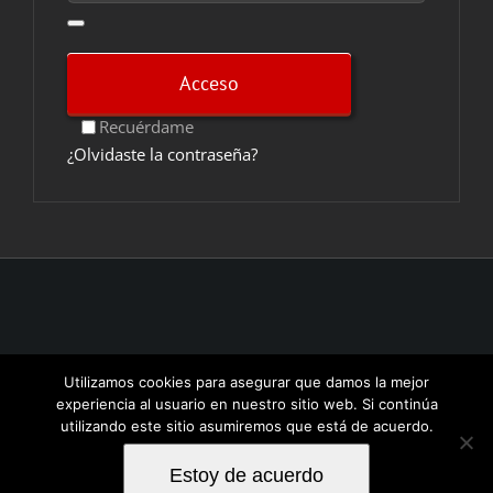
Acceso
Recuérdame
¿Olvidaste la contraseña?
© Copyright 2017 -
2026 | Un evento de
O2Riders
|
Aviso
Utilizamos cookies para asegurar que damos la mejor
legal/Legal info
| Powered by
Inquba.es
experiencia al usuario en nuestro sitio web. Si continúa
utilizando este sitio asumiremos que está de acuerdo.
Facebook
Instagram
Estoy de acuerdo